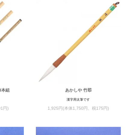
3本組
あかしや 竹翆
漢字用太筆です
91円)
1,925円(本体1,750円、税175円)