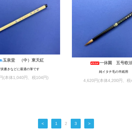
玉泉堂 （中）東天紅
一休園 五号欧
賞状書きなどに最適の筆です
純イタチ毛の半紙用
4円(本体1,040円、税104円)
4,620円(本体4,200円、税
<
1
2
3
>