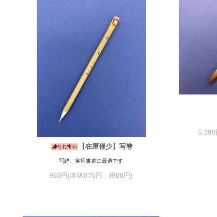
5,39
【在庫僅少】写巻
写経、実用書道に最適です
963円(本体875円、税88円)