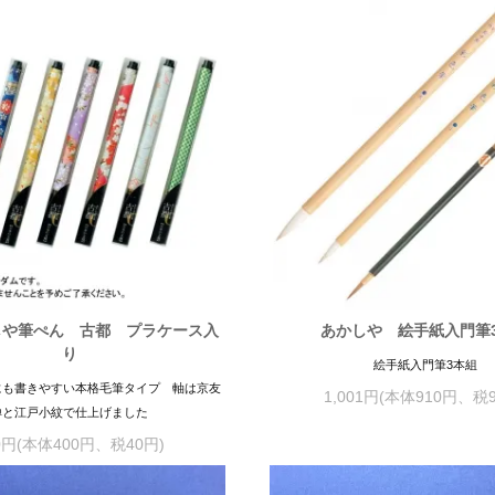
しや筆ぺん 古都 プラケース入
あかしや 絵手紙入門筆
り
絵手紙入門筆3本組
にも書きやすい本格毛筆タイプ 軸は京友
1,001円(本体910円、税
禅と江戸小紋で仕上げました
0円(本体400円、税40円)