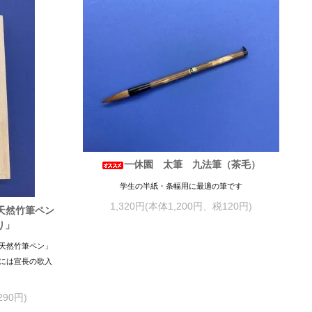
一休園 太筆 九法筆（茶毛）
学生の半紙・条幅用に最適の筆です
1,320円(本体1,200円、税120円)
天然竹筆ペン
り」
天然竹筆ペン」
には宣長の歌入
290円)