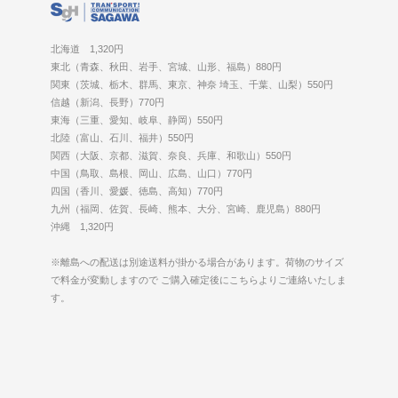
北海道 1,320円
東北（青森、秋田、岩手、宮城、山形、福島）880円
関東（茨城、栃木、群馬、東京、神奈 埼玉、千葉、山梨）550円
信越（新潟、長野）770円
東海（三重、愛知、岐阜、静岡）550円
北陸（富山、石川、福井）550円
関西（大阪、京都、滋賀、奈良、兵庫、和歌山）550円
中国（鳥取、島根、岡山、広島、山口）770円
四国（香川、愛媛、徳島、高知）770円
九州（福岡、佐賀、長崎、熊本、大分、宮崎、鹿児島）880円
沖縄 1,320円
※離島への配送は別途送料が掛かる場合があります。荷物のサイズ
で料金が変動しますので ご購入確定後にこちらよりご連絡いたしま
す。