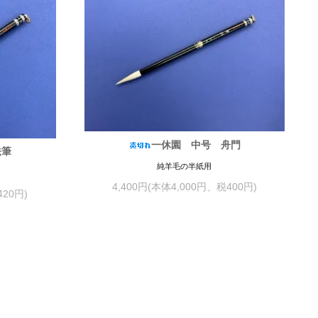
一休園 中号 舟門
法筆
純羊毛の半紙用
4,400円(本体4,000円、税400円)
420円)