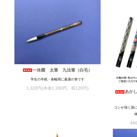
一休園 太筆 九法筆（白毛）
学生の半紙・条幅用に最適の筆です
1,320円(本体1,200円、税120円)
あか
コシが強く誰
44