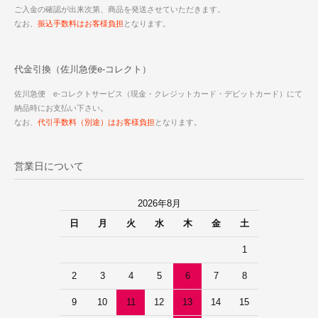
ご入金の確認が出来次第、商品を発送させていただきます。
なお、
振込手数料はお客様負担
となります。
代金引換（佐川急便e-コレクト）
佐川急便 e-コレクトサービス（現金・クレジットカード・デビットカード）にて
納品時にお支払い下さい。
なお、
代引手数料（別途）はお客様負担
となります。
営業日について
2026年8月
日
月
火
水
木
金
土
1
2
3
4
5
6
7
8
9
10
11
12
13
14
15