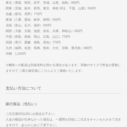
東北（青森、秋田、岩手、宮城、山形、福島）880円
関東（茨城、栃木、群馬、東京、神奈 埼玉、千葉、山梨）550円
信越（新潟、長野）770円
東海（三重、愛知、岐阜、静岡）550円
北陸（富山、石川、福井）550円
関西（大阪、京都、滋賀、奈良、兵庫、和歌山）550円
中国（鳥取、島根、岡山、広島、山口）770円
四国（香川、愛媛、徳島、高知）770円
九州（福岡、佐賀、長崎、熊本、大分、宮崎、鹿児島）880円
沖縄 1,320円
※離島への配送は別途送料が掛かる場合があります。荷物のサイズで料金が変動し
ますので ご購入確定後にこちらよりご連絡いたします。
支払い方法について
銀行振込（先払い）
ご注文後5日以内にお振込み下さい。
入金の確認が出来なかった場合は、一週間を目処にご注文をキャンセルさせて頂き
ますので、あらかじめご了承下さい。