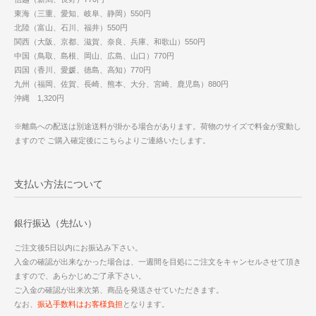
東海（三重、愛知、岐阜、静岡）550円
北陸（富山、石川、福井）550円
関西（大阪、京都、滋賀、奈良、兵庫、和歌山）550円
中国（鳥取、島根、岡山、広島、山口）770円
四国（香川、愛媛、徳島、高知）770円
九州（福岡、佐賀、長崎、熊本、大分、宮崎、鹿児島）880円
沖縄 1,320円
※離島への配送は別途送料が掛かる場合があります。荷物のサイズで料金が変動し
ますので ご購入確定後にこちらよりご連絡いたします。
支払い方法について
銀行振込（先払い）
ご注文後5日以内にお振込み下さい。
入金の確認が出来なかった場合は、一週間を目処にご注文をキャンセルさせて頂き
ますので、あらかじめご了承下さい。
ご入金の確認が出来次第、商品を発送させていただきます。
なお、
振込手数料はお客様負担
となります。