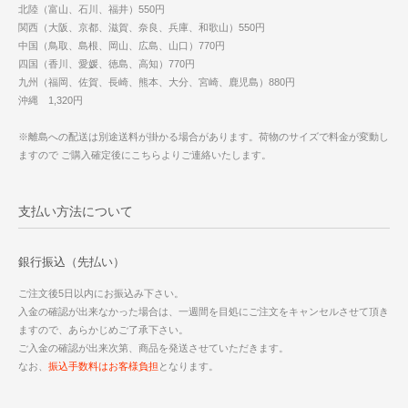
北陸（富山、石川、福井）550円
関西（大阪、京都、滋賀、奈良、兵庫、和歌山）550円
中国（鳥取、島根、岡山、広島、山口）770円
四国（香川、愛媛、徳島、高知）770円
九州（福岡、佐賀、長崎、熊本、大分、宮崎、鹿児島）880円
沖縄 1,320円
※離島への配送は別途送料が掛かる場合があります。荷物のサイズで料金が変動し
ますので ご購入確定後にこちらよりご連絡いたします。
支払い方法について
銀行振込（先払い）
ご注文後5日以内にお振込み下さい。
入金の確認が出来なかった場合は、一週間を目処にご注文をキャンセルさせて頂き
ますので、あらかじめご了承下さい。
ご入金の確認が出来次第、商品を発送させていただきます。
なお、
振込手数料はお客様負担
となります。