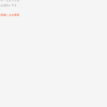
ード・デビットカ
にお支払い下さ
（別途）はお客様