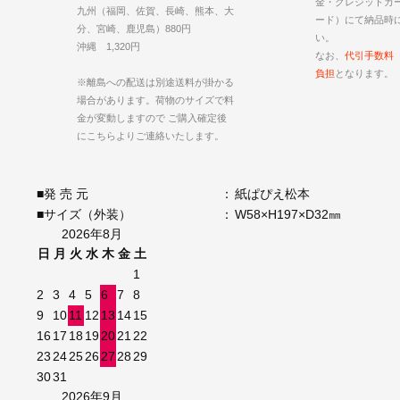
金・クレジットカ
九州（福岡、佐賀、長崎、熊本、大
ード）にて納品時
分、宮崎、鹿児島）880円
い。
沖縄 1,320円
なお、
代引手数料
負担
となります。
※離島への配送は別途送料が掛かる
場合があります。荷物のサイズで料
金が変動しますので ご購入確定後
にこちらよりご連絡いたします。
■発 売 元
：
紙ぱぴえ松本
■サイズ（外装）
：
W58×H197×D32㎜
2026年8月
日
月
火
水
木
金
土
1
2
3
4
5
6
7
8
9
10
11
12
13
14
15
16
17
18
19
20
21
22
23
24
25
26
27
28
29
30
31
2026年9月