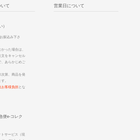
ついて
営業日について
い）
にお振込み下さ
なかった場合は、
注文をキャンセル
で、あらかじめご
来次第、商品を発
ます。
はお客様負担
とな
急便e-コレク
クトサービス（現