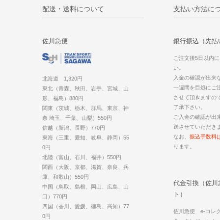
配送・送料について
支払い方法に
佐川急便
銀行振込（先払
ご注文後5日以内
い。
入金の確認が出来
北海道 1,320円
一週間を目処にご
東北（青森、秋田、岩手、宮城、山
させて頂きますの
形、福島）880円
了承下さい。
関東（茨城、栃木、群馬、東京、神
ご入金の確認が出
奈 埼玉、千葉、山梨）550円
送させていただき
信越（新潟、長野）770円
なお、
振込手数料
東海（三重、愛知、岐阜、静岡）55
ります。
0円
北陸（富山、石川、福井）550円
関西（大阪、京都、滋賀、奈良、兵
庫、和歌山）550円
代金引換（佐川
中国（鳥取、島根、岡山、広島、山
ト）
口）770円
四国（香川、愛媛、徳島、高知）77
佐川急便 e-コレ
0円