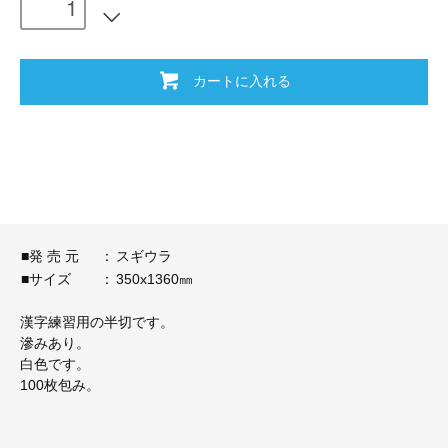
カートに入れる
■発 売 元
：
スギウラ
■サイズ
：
350x1360㎜
漢字練習用の半切です。
滲みあり。
白色です。
100枚包み。