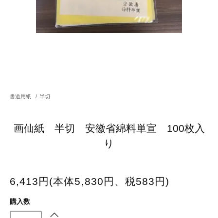
書道用紙
/
半切
画仙紙 半切 安徽省綿料単宣 100枚入
り
6,413円(本体5,830円、税583円)
購入数