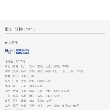
配送・送料について
佐川急便
北海道 1,320円
東北（青森、秋田、岩手、宮城、山形、福島）880円
関東（茨城、栃木、群馬、東京、神奈 埼玉、千葉、山梨）550円
信越（新潟、長野）770円
東海（三重、愛知、岐阜、静岡）550円
北陸（富山、石川、福井）550円
関西（大阪、京都、滋賀、奈良、兵庫、和歌山）550円
中国（鳥取、島根、岡山、広島、山口）770円
四国（香川、愛媛、徳島、高知）770円
九州（福岡、佐賀、長崎、熊本、大分、宮崎、鹿児島）880円