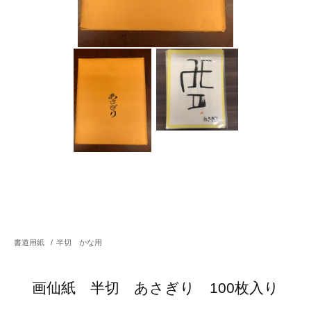
書道用紙
/
半切 かな用
画仙紙 半切 あさぎり 100枚入り