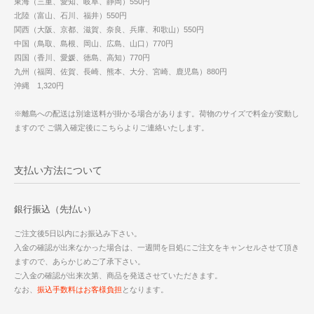
東海（三重、愛知、岐阜、静岡）550円
北陸（富山、石川、福井）550円
関西（大阪、京都、滋賀、奈良、兵庫、和歌山）550円
中国（鳥取、島根、岡山、広島、山口）770円
四国（香川、愛媛、徳島、高知）770円
九州（福岡、佐賀、長崎、熊本、大分、宮崎、鹿児島）880円
沖縄 1,320円
※離島への配送は別途送料が掛かる場合があります。荷物のサイズで料金が変動し
ますので ご購入確定後にこちらよりご連絡いたします。
支払い方法について
銀行振込（先払い）
ご注文後5日以内にお振込み下さい。
入金の確認が出来なかった場合は、一週間を目処にご注文をキャンセルさせて頂き
ますので、あらかじめご了承下さい。
ご入金の確認が出来次第、商品を発送させていただきます。
なお、
振込手数料はお客様負担
となります。