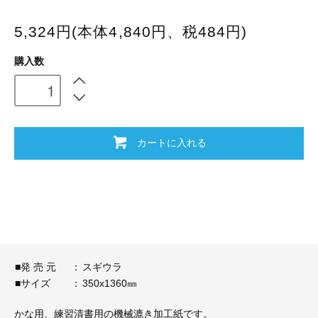
5,324円(本体4,840円、税484円)
購入数
カートに入れる
■発 売 元
：
スギウラ
■サイズ
：
350x1360㎜
かな用、練習清書用の機械漉き加工紙です。