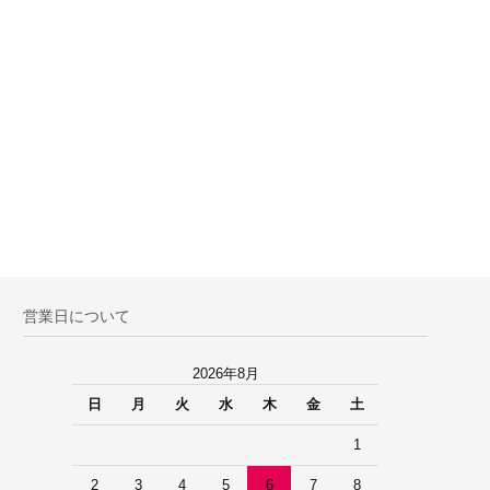
営業日について
2026年8月
日
月
火
水
木
金
土
1
2
3
4
5
6
7
8