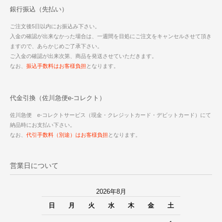
銀行振込（先払い）
ご注文後5日以内にお振込み下さい。
入金の確認が出来なかった場合は、一週間を目処にご注文をキャンセルさせて頂き
ますので、あらかじめご了承下さい。
ご入金の確認が出来次第、商品を発送させていただきます。
なお、
振込手数料はお客様負担
となります。
代金引換（佐川急便e-コレクト）
佐川急便 e-コレクトサービス（現金・クレジットカード・デビットカード）にて
納品時にお支払い下さい。
なお、
代引手数料（別途）はお客様負担
となります。
営業日について
2026年8月
日
月
火
水
木
金
土