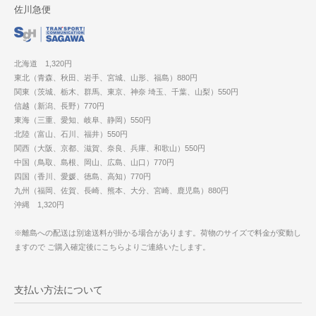
佐川急便
北海道 1,320円
東北（青森、秋田、岩手、宮城、山形、福島）880円
関東（茨城、栃木、群馬、東京、神奈 埼玉、千葉、山梨）550円
信越（新潟、長野）770円
東海（三重、愛知、岐阜、静岡）550円
北陸（富山、石川、福井）550円
関西（大阪、京都、滋賀、奈良、兵庫、和歌山）550円
中国（鳥取、島根、岡山、広島、山口）770円
四国（香川、愛媛、徳島、高知）770円
九州（福岡、佐賀、長崎、熊本、大分、宮崎、鹿児島）880円
沖縄 1,320円
※離島への配送は別途送料が掛かる場合があります。荷物のサイズで料金が変動し
ますので ご購入確定後にこちらよりご連絡いたします。
支払い方法について