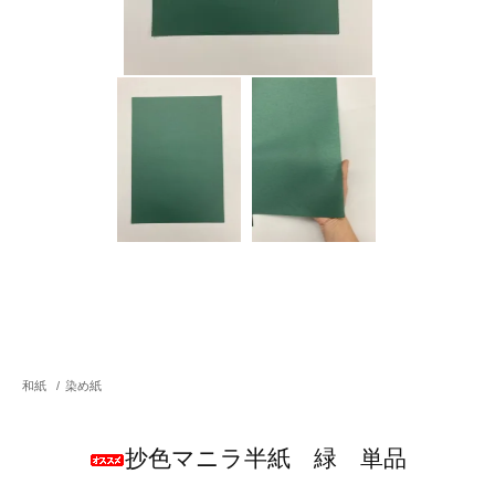
和紙
/
染め紙
抄色マニラ半紙 緑 単品