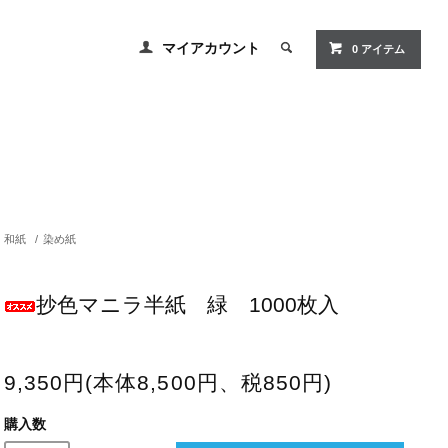
マイアカウント
0 アイテム
和紙
/
染め紙
抄色マニラ半紙 緑 1000枚入
9,350円(本体8,500円、税850円)
購入数