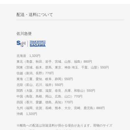
配送・送料について
佐川急便
北海道 1,320円
東北（青森、秋田、岩手、宮城、山形、福島）880円
関東（茨城、栃木、群馬、東京、神奈 埼玉、千葉、山梨）550円
信越（新潟、長野）770円
東海（三重、愛知、岐阜、静岡）550円
北陸（富山、石川、福井）550円
関西（大阪、京都、滋賀、奈良、兵庫、和歌山）550円
中国（鳥取、島根、岡山、広島、山口）770円
四国（香川、愛媛、徳島、高知）770円
九州（福岡、佐賀、長崎、熊本、大分、宮崎、鹿児島）880円
沖縄 1,320円
※離島への配送は別途送料が掛かる場合があります。荷物のサイズ