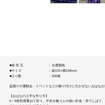
■発 売 元
：
合鹿製紙
■サイズ
：
縦191×横248mm
■入り数
：
500枚
盆踊りや運動会、イベントなどの飾り付けに欠かせないおはなが
【おはなの上手な作り方】
5～8枚程度重ねて折り、中央を輪ゴムや細い針金・糸でしばり