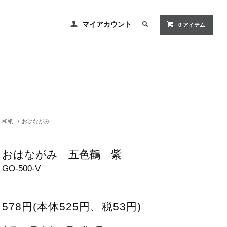
マイアカウント
0 アイテム
和紙
/
おはながみ
おはながみ 五色鶴 紫
GO-500-V
578円(本体525円、税53円)