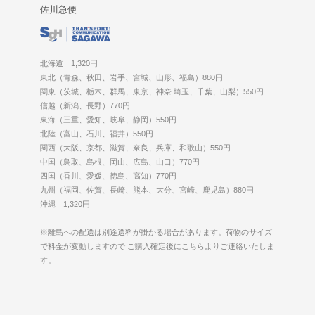
佐川急便
北海道 1,320円
東北（青森、秋田、岩手、宮城、山形、福島）880円
関東（茨城、栃木、群馬、東京、神奈 埼玉、千葉、山梨）550円
信越（新潟、長野）770円
東海（三重、愛知、岐阜、静岡）550円
北陸（富山、石川、福井）550円
関西（大阪、京都、滋賀、奈良、兵庫、和歌山）550円
中国（鳥取、島根、岡山、広島、山口）770円
四国（香川、愛媛、徳島、高知）770円
九州（福岡、佐賀、長崎、熊本、大分、宮崎、鹿児島）880円
沖縄 1,320円
※離島への配送は別途送料が掛かる場合があります。荷物のサイズ
で料金が変動しますので ご購入確定後にこちらよりご連絡いたしま
す。