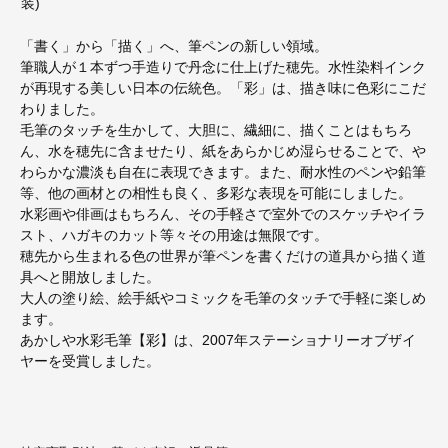
装)
「書く」から「描く」へ、筆ペンの新しい領域。
筆職人が１本ずつ手造りで丹念に仕上げた穂先。水性染料インク
が再現する美しい日本の伝統色。「彩」は、描き味に色彩にこだ
わりました。
毛筆のタッチを生かして、大胆に、繊細に、描くことはもちろ
ん、水を穂先に含ませたり、紙をあらかじめ湿らせることで、や
わらかな濃淡も自在に表現できます。また、耐水性のペンや鉛筆
等、他の画材との相性も良く、多彩な表現を可能にしました。
水彩画や俳画はもちろん、その手軽さで室外でのスケッチやイラ
スト、ハガキのカット等々その用途は無限です。
穂先から生まれる色の世界が筆ペンを書くだけの道具から描く道
具へと開放しました。
大人の塗り絵、絵手紙やコミックを毛筆のタッチで手軽に楽しめ
ます。
あかしや水彩毛筆【彩】は、2007年ステーショナリーオブザイ
ヤーを受賞しました。