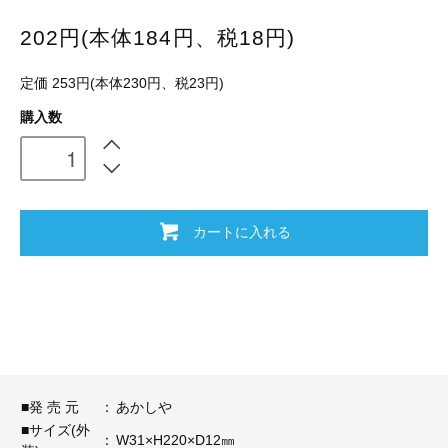
202円(本体184円、税18円)
定価 253円(本体230円、税23円)
購入数
カートに入れる
■発 売 元
：
あかしや
■サイズ(外
：
W31×H220×D12㎜