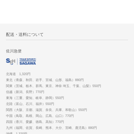
配送・送料について
佐川急便
北海道 1,320円
東北（青森、秋田、岩手、宮城、山形、福島）880円
関東（茨城、栃木、群馬、東京、神奈 埼玉、千葉、山梨）550円
信越（新潟、長野）770円
東海（三重、愛知、岐阜、静岡）550円
北陸（富山、石川、福井）550円
関西（大阪、京都、滋賀、奈良、兵庫、和歌山）550円
中国（鳥取、島根、岡山、広島、山口）770円
四国（香川、愛媛、徳島、高知）770円
九州（福岡、佐賀、長崎、熊本、大分、宮崎、鹿児島）880円
沖縄 1,320円