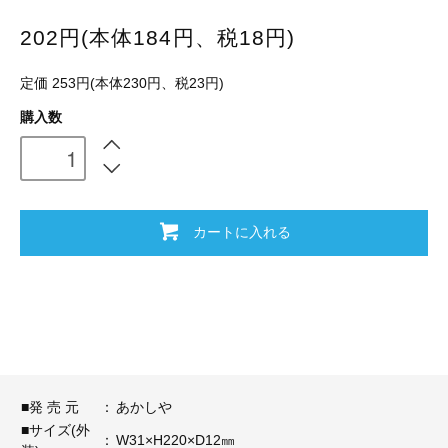
202円(本体184円、税18円)
定価 253円(本体230円、税23円)
購入数
カートに入れる
■発 売 元
：
あかしや
■サイズ(外
：
W31×H220×D12㎜