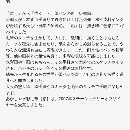
装)
「書く」から「描く」へ、筆ペンの新しい領域。
筆職人が１本ずつ手造りで丹念に仕上げた穂先。水性染料インク
が再現する美しい日本の伝統色。「彩」は、描き味に色彩にこだ
わりました。
毛筆のタッチを生かして、大胆に、繊細に、描くことはもちろ
ん、水を穂先に含ませたり、紙をあらかじめ湿らせることで、や
わらかな濃淡も自在に表現できます。また、耐水性のペンや鉛筆
等、他の画材との相性も良く、多彩な表現を可能にしました。
水彩画や俳画はもちろん、その手軽さで室外でのスケッチやイラ
スト、ハガキのカット等々その用途は無限です。
穂先から生まれる色の世界が筆ペンを書くだけの道具から描く道
具へと開放しました。
大人の塗り絵、絵手紙やコミックを毛筆のタッチで手軽に楽しめ
ます。
あかしや水彩毛筆【彩】は、2007年ステーショナリーオブザイ
ヤーを受賞しました。