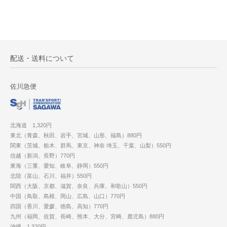
配送・送料について
佐川急便
北海道 1,320円
東北（青森、秋田、岩手、宮城、山形、福島）880円
関東（茨城、栃木、群馬、東京、神奈 埼玉、千葉、山梨）550円
信越（新潟、長野）770円
東海（三重、愛知、岐阜、静岡）550円
北陸（富山、石川、福井）550円
関西（大阪、京都、滋賀、奈良、兵庫、和歌山）550円
中国（鳥取、島根、岡山、広島、山口）770円
四国（香川、愛媛、徳島、高知）770円
九州（福岡、佐賀、長崎、熊本、大分、宮崎、鹿児島）880円
沖縄 1,320円