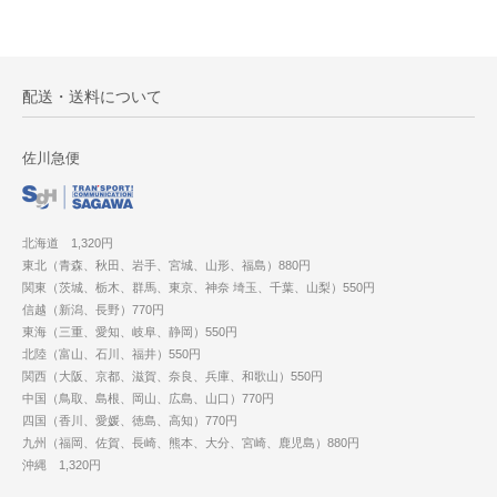
配送・送料について
佐川急便
北海道 1,320円
東北（青森、秋田、岩手、宮城、山形、福島）880円
関東（茨城、栃木、群馬、東京、神奈 埼玉、千葉、山梨）550円
信越（新潟、長野）770円
東海（三重、愛知、岐阜、静岡）550円
北陸（富山、石川、福井）550円
関西（大阪、京都、滋賀、奈良、兵庫、和歌山）550円
中国（鳥取、島根、岡山、広島、山口）770円
四国（香川、愛媛、徳島、高知）770円
九州（福岡、佐賀、長崎、熊本、大分、宮崎、鹿児島）880円
沖縄 1,320円