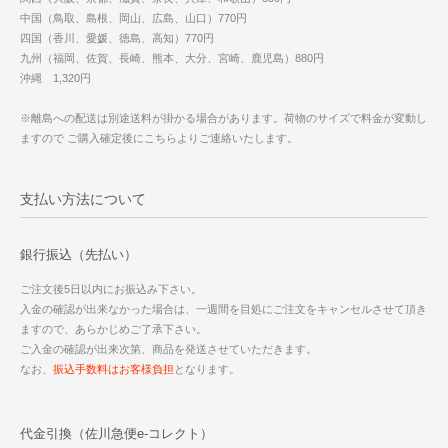
中国（鳥取、島根、岡山、広島、山口）770円
四国（香川、愛媛、徳島、高知）770円
九州（福岡、佐賀、長崎、熊本、大分、宮崎、鹿児島）880円
沖縄 1,320円
※離島への配送は別途送料が掛かる場合があります。荷物のサイズで料金が変動し
ますので ご購入確定後にこちらよりご連絡いたします。
支払い方法について
銀行振込（先払い）
ご注文後5日以内にお振込み下さい。
入金の確認が出来なかった場合は、一週間を目処にご注文をキャンセルさせて頂き
ますので、あらかじめご了承下さい。
ご入金の確認が出来次第、商品を発送させていただきます。
なお、
振込手数料はお客様負担
となります。
代金引換（佐川急便e-コレクト）