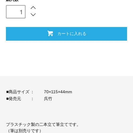
カートに入れる
■商品サイズ
：
70×115×44mm
■発売元
：
呉竹
プラスチック製の二本立て筆立てです。
（筆は別売りです）