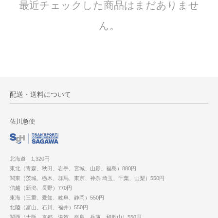
最近チェックした商品はまだありませ
ん。
配送・送料について
佐川急便
北海道 1,320円
東北（青森、秋田、岩手、宮城、山形、福島）880円
関東（茨城、栃木、群馬、東京、神奈 埼玉、千葉、山梨）550円
信越（新潟、長野）770円
東海（三重、愛知、岐阜、静岡）550円
北陸（富山、石川、福井）550円
関西（大阪、京都、滋賀、奈良、兵庫、和歌山）550円