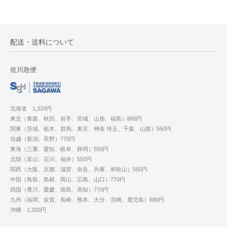
配送・送料について
佐川急便
北海道 1,320円
東北（青森、秋田、岩手、宮城、山形、福島）880円
関東（茨城、栃木、群馬、東京、神奈 埼玉、千葉、山梨）550円
信越（新潟、長野）770円
東海（三重、愛知、岐阜、静岡）550円
北陸（富山、石川、福井）550円
関西（大阪、京都、滋賀、奈良、兵庫、和歌山）550円
中国（鳥取、島根、岡山、広島、山口）770円
四国（香川、愛媛、徳島、高知）770円
九州（福岡、佐賀、長崎、熊本、大分、宮崎、鹿児島）880円
沖縄 1,320円