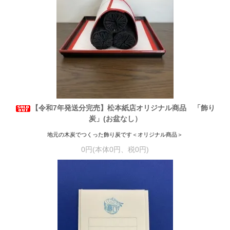
【令和7年発送分完売】松本紙店オリジナル商品 「飾り
炭」(お盆なし）
地元の木炭でつくった飾り炭です＜オリジナル商品＞
0円(本体0円、税0円)