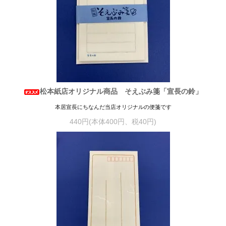
松本紙店オリジナル商品 そえぶみ箋「宣長の鈴」
本居宣長にちなんだ当店オリジナルの便箋です
440円(本体400円、税40円)