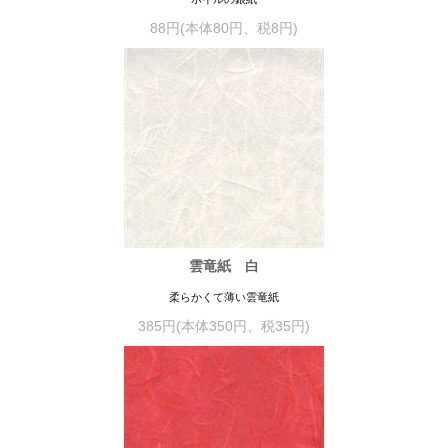
88円(本体80円、税8円)
雲竜紙 白
柔らかくて薄い雲竜紙
385円(本体350円、税35円)