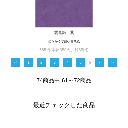
雲竜紙 紫
柔らかくて薄い雲竜紙
385円(本体350円、税35円)
<
1
2
3
4
5
6
7
>
74商品中 61～72商品
最近チェックした商品