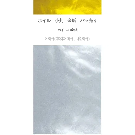
ホイル 小判 金紙 バラ売り
ホイルの金紙
88円(本体80円、税8円)