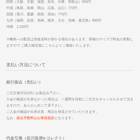
関西（大阪、京都、滋賀、奈良、兵庫、和歌山）550円
中国（鳥取、島根、岡山、広島、山口）770円
四国（香川、愛媛、徳島、高知）770円
九州（福岡、佐賀、長崎、熊本、大分、宮崎、鹿児島）880円
沖縄 1,320円
※離島への配送は別途送料が掛かる場合があります。荷物のサイズで料金が変動し
ますので ご購入確定後にこちらよりご連絡いたします。
支払い方法について
銀行振込（先払い）
ご注文後5日以内にお振込み下さい。
入金の確認が出来なかった場合は、一週間を目処にご注文をキャンセルさせて頂き
ますので、あらかじめご了承下さい。
ご入金の確認が出来次第、商品を発送させていただきます。
なお、
振込手数料はお客様負担
となります。
代金引換（佐川急便e-コレクト）