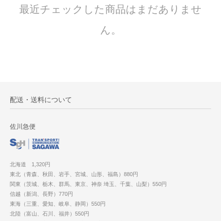
最近チェックした商品はまだありませ
ん。
配送・送料について
佐川急便
北海道 1,320円
東北（青森、秋田、岩手、宮城、山形、福島）880円
関東（茨城、栃木、群馬、東京、神奈 埼玉、千葉、山梨）550円
信越（新潟、長野）770円
東海（三重、愛知、岐阜、静岡）550円
北陸（富山、石川、福井）550円