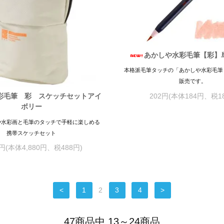
あかしや水彩毛筆【彩】
本格派毛筆タッチの「あかしや水彩毛筆
販売です。
202円(本体184円、税1
彩毛筆 彩 スケッチセットアイ
ボリー
や水彩画と毛筆のタッチで手軽に楽しめる
携帯スケッチセット
8円(本体4,880円、税488円)
<
1
2
3
4
>
47商品中 13～24商品