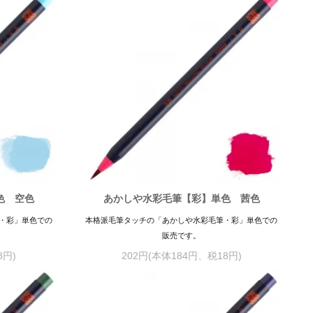
色 空色
あかしや水彩毛筆【彩】単色 茜色
・彩」単色での
本格派毛筆タッチの「あかしや水彩毛筆・彩」単色での
販売です。
8円)
202円(本体184円、税18円)