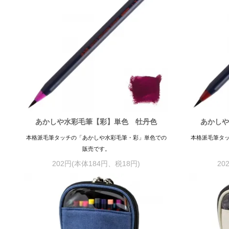
あかしや水彩毛筆【彩】単色 牡丹色
あかしや
本格派毛筆タッチの「あかしや水彩毛筆・彩」単色での
本格派毛筆タ
販売です。
202円(本体184円、税18円)
20