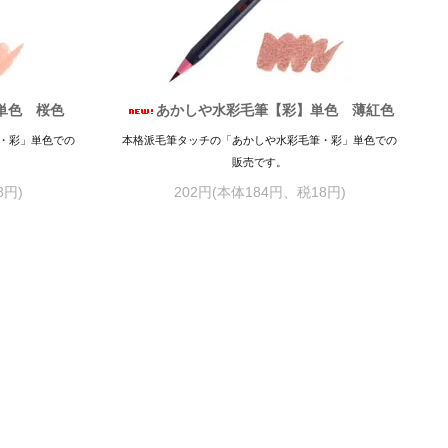
単色 桜色
あかしや水彩毛筆【彩】単色 薄紅色
・彩」単色での
本格派毛筆タッチの「あかしや水彩毛筆・彩」単色での
販売です。
8円)
202円(本体184円、税18円)