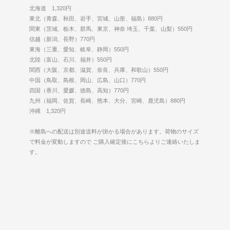
北海道 1,320円
東北（青森、秋田、岩手、宮城、山形、福島）880円
関東（茨城、栃木、群馬、東京、神奈 埼玉、千葉、山梨）550円
信越（新潟、長野）770円
東海（三重、愛知、岐阜、静岡）550円
北陸（富山、石川、福井）550円
関西（大阪、京都、滋賀、奈良、兵庫、和歌山）550円
中国（鳥取、島根、岡山、広島、山口）770円
四国（香川、愛媛、徳島、高知）770円
九州（福岡、佐賀、長崎、熊本、大分、宮崎、鹿児島）880円
沖縄 1,320円
※離島への配送は別途送料が掛かる場合があります。荷物のサイズ
で料金が変動しますので ご購入確定後にこちらよりご連絡いたしま
す。