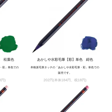
色 松葉色
あかしや水彩毛筆【彩】単色 紺色
・彩」単色での
本格派毛筆タッチの「あかしや水彩毛筆・彩」単色での
販売です。
8円)
202円(本体184円、税18円)