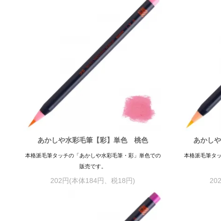
あかしや水彩毛筆【彩】単色 桃色
あかしや
本格派毛筆タッチの「あかしや水彩毛筆・彩」単色での
本格派毛筆タ
販売です。
202円(本体184円、税18円)
20